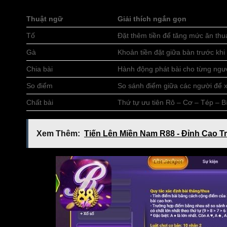
Thuật ngữ
Giải thích ngắn gọn
Tố
Đặt thêm tiền để tăng mức ăn thu
Gà
Khoản tiền đặt giữa bàn trước khi 
Chia bài
Hành động phát bài cho từng ngư
So điểm
So sánh điểm giữa các người để x
Chất bài
Thứ tự ưu tiên Rô – Cơ – Tép – B
Xem Thêm:
Tiến Lên Miền Nam R88 - Đỉnh Cao Tr