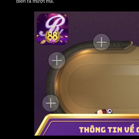
diễn ra mượt mà.