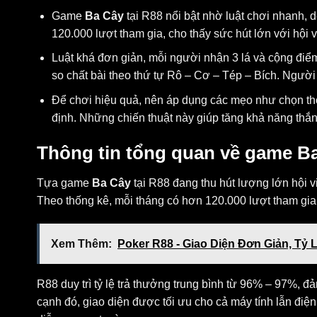
Game
Ba Cây
tại R88 nổi bật nhờ luật chơi nhanh, 
120.000 lượt tham gia, cho thấy sức hút lớn với hội v
Luật khá đơn giản, mỗi người nhận 3 lá và cộng điểm,
so chất bài theo thứ tự Rô – Cơ – Tép – Bích. Ngườ
Để chơi hiệu quả, nên áp dụng các mẹo như chọn thời
định. Những chiến thuật này giúp tăng khả năng thắng
Thông tin tổng quan về game Ba
Tựa game
Ba Cây
tại R88 đang thu hút lượng lớn hội v
Theo thống kê, mỗi tháng có hơn 120.000 lượt tham gia
Xem Thêm:
Poker R88 - Giao Diện Đơn Giản, Tỷ
R88 duy trì tỷ lệ trả thưởng trung bình từ 96% – 97%, đả
cạnh đó, giao diện được tối ưu cho cả máy tính lẫn điện t