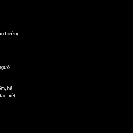
hần hướng
 người
ểm, hệ
đặc biệt