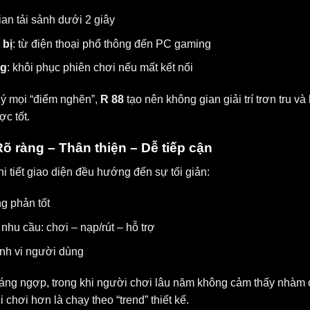
gian tải sảnh dưới 2 giây
 bị
: từ điện thoại phổ thông đến PC gaming
ng
: khôi phục phiên chơi nếu mất kết nối
ý mọi “điểm nghẽn”,
R 88
tạo nên không gian giải trí trơn tru và
c tốt.
Rõ ràng – Thân thiện – Dễ tiếp cận
hi tiết giao diện đều hướng đến sự tối giản:
g phản tốt
hu cầu: chơi – nạp/rút – hỗ trợ
ành vi người dùng
áng ngợp, trong khi người chơi lâu năm không cảm thấy nhàm 
chơi hơn là chạy theo “trend” thiết kế.