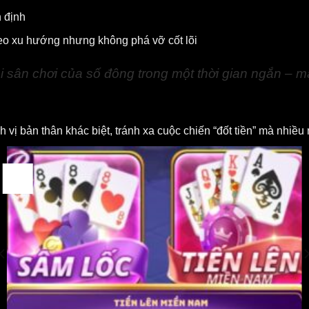
 định
o xu hướng nhưng không phá vỡ cốt lõi
 sân chơi của số đông trong một thời gian ngắn – mà 
h vị bản thân khác biệt, tránh xa cuộc chiến “đốt tiền” mà nhiều
27
Th1