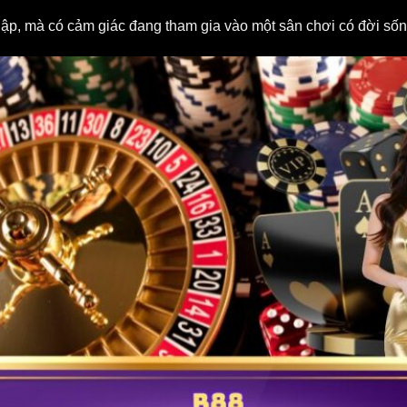
lập, mà có cảm giác đang tham gia vào một sân chơi có đời sốn