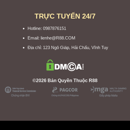
TRỰC TUYẾN 24/7
Hotline: 0987876151
Email:
lienhe@R88.COM
Địa chỉ:
123 Ngô Giáp, Hải Chấu, Vĩnh Tuy
©2026 Bản Quyền Thuộc R88