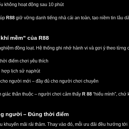
u không hoạt động sau 10 phút
iúp
R88
giữ vững danh tiếng nhà cái an toàn, tạo niềm tin lâu 
 khí mềm” của R88
ghiệm đồng loạt. Hệ thống ghi nhớ hành vi và gợi ý theo từng 
thời điểm chơi yêu thích
hợp lịch sử nạp/rút
 cho người mới – đầy đủ cho người chơi chuyên
m giác thân thuộc – người chơi cảm thấy
R 88
“hiểu mình”, chứ 
ng người – Đúng thời điểm
u khuyến mãi rải thảm. Thay vào đó, mỗi ưu đãi đều hướng tới