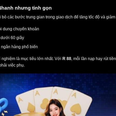
 Nhanh nhưng tinh gọn
i bỏ các bước trung gian trong giao dịch để tăng tốc độ và giảm 
ội dung chuyển khoản
ý dưới 60 giây
à ngân hàng phổ biến
 nghiệm là mục tiêu lớn nhất. Với
R 88
, mỗi lần nạp hay rút ti
phải việc phụ.