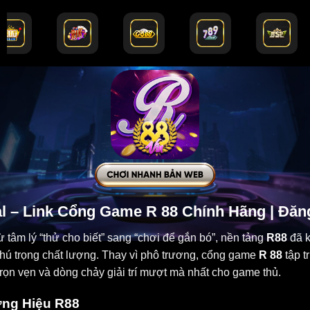
al – Link Cổng Game R 88 Chính Hãng | Đăn
 tâm lý “thử cho biết” sang “chơi để gắn bó”, nền tảng
R88
đã k
chú trọng chất lượng. Thay vì phô trương, cổng game
R 88
tập t
trọn vẹn và dòng chảy giải trí mượt mà nhất cho game thủ.
ng Hiệu R88