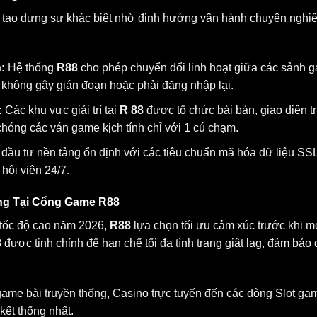
tạo dựng sự khác biệt nhờ định hướng vận hành chuyên nghiệ
:
Hệ thống
R88
cho phép chuyển đổi linh hoạt giữa các sảnh g
không gây gián đoạn hoặc phải đăng nhập lại.
:
Các khu vực giải trí tại
R 88
được tổ chức bài bản, giao diện t
hóng các ván game kịch tính chỉ với 1 cú chạm.
đầu tư nền tảng ổn định với các tiêu chuẩn mã hóa dữ liệu SS
hội viên 24/7.
ng Tại Cổng Game R88
í tốc độ cao năm 2026,
R88
lựa chọn tối ưu cảm xúc trước khi m
8
được tinh chỉnh để hạn chế tối đa tình trạng giật lag, đảm bảo 
ame bài truyền thống, Casino trực tuyến đến các dòng Slot gam
kết thống nhất.