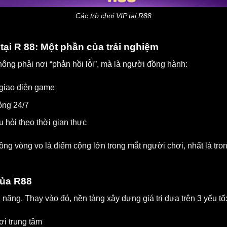
Các trò chơi VIP tại R88
tại R 88: Một phần của trải nghiệm
ông phải nơi “phản hồi lỗi”, mà là người đồng hành:
 giao diện game
ộng 24/7
u hỏi theo thời gian thực
ông vòng vo là điểm cộng lớn trong mắt người chơi, nhất là tr
của R88
năng. Thay vào đó, nền tảng xây dựng giá trị dựa trên 3 yếu tố
ơi trung tâm