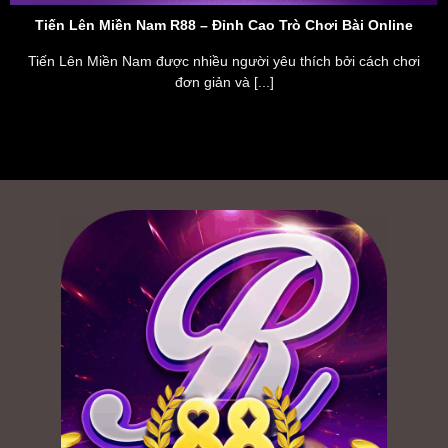
Tiến Lên Miền Nam R88 – Đỉnh Cao Trò Chơi Bài Online
Tiến Lên Miền Nam được nhiều người yêu thích bởi cách chơi
đơn giản và [...]