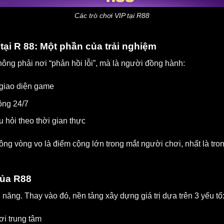
Các trò chơi VIP tại R88
tại R 88: Một phần của trải nghiệm
ông phải nơi “phản hồi lỗi”, mà là người đồng hành:
 giao diện game
ộng 24/7
u hỏi theo thời gian thực
ông vòng vo là điểm cộng lớn trong mắt người chơi, nhất là tr
của R88
năng. Thay vào đó, nền tảng xây dựng giá trị dựa trên 3 yếu tố
ơi trung tâm