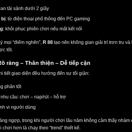
gian tải sảnh dưới 2 giây
 bị
: từ điện thoại phổ thông đến PC gaming
ng
: khôi phục phiên chơi nếu mất kết nối
ý mọi “điểm nghẽn”,
R 88
tạo nên không gian giải trí trơn tru và
c tốt.
Rõ ràng – Thân thiện – Dễ tiếp cận
hi tiết giao diện đều hướng đến sự tối giản:
g phản tốt
hu cầu: chơi – nạp/rút – hỗ trợ
ành vi người dùng
áng ngợp, trong khi người chơi lâu năm không cảm thấy nhàm 
chơi hơn là chạy theo “trend” thiết kế.