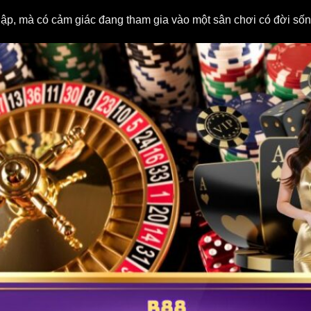
lập, mà có cảm giác đang tham gia vào một sân chơi có đời sốn