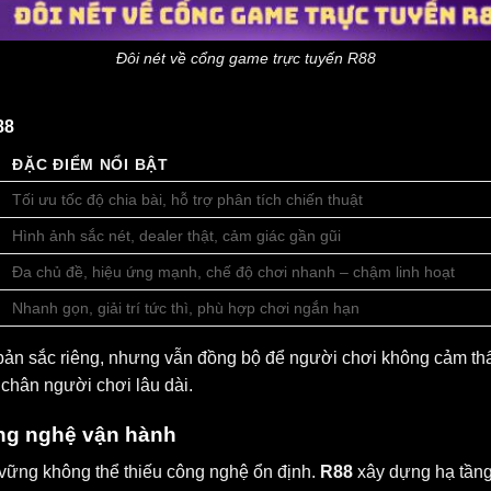
Đôi nét về cổng game trực tuyến R88
88
ĐẶC ĐIỂM NỔI BẬT
Tối ưu tốc độ chia bài, hỗ trợ phân tích chiến thuật
Hình ảnh sắc nét, dealer thật, cảm giác gần gũi
Đa chủ đề, hiệu ứng mạnh, chế độ chơi nhanh – chậm linh hoạt
Nhanh gọn, giải trí tức thì, phù hợp chơi ngắn hạn
ản sắc riêng, nhưng vẫn đồng bộ để người chơi không cảm thấy 
chân người chơi lâu dài.
ông nghệ vận hành
n vững không thể thiếu công nghệ ổn định.
R88
xây dựng hạ tầng 