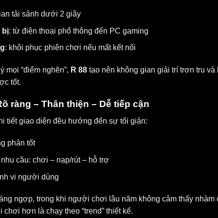
gian tải sảnh dưới 2 giây
 bị
: từ điện thoại phổ thông đến PC gaming
ng
: khôi phục phiên chơi nếu mất kết nối
ý mọi “điểm nghẽn”,
R 88
tạo nên không gian giải trí trơn tru và
c tốt.
Rõ ràng – Thân thiện – Dễ tiếp cận
hi tiết giao diện đều hướng đến sự tối giản:
g phản tốt
hu cầu: chơi – nạp/rút – hỗ trợ
ành vi người dùng
áng ngợp, trong khi người chơi lâu năm không cảm thấy nhàm 
chơi hơn là chạy theo “trend” thiết kế.