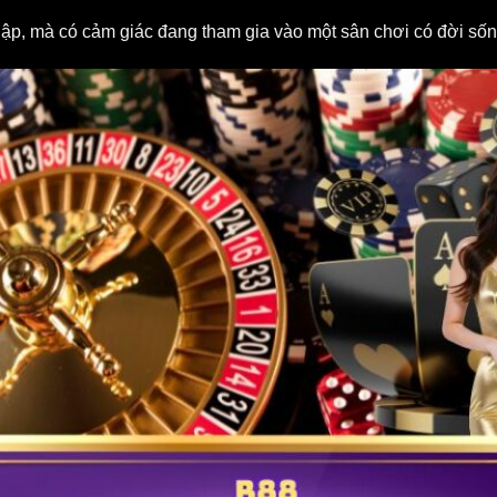
lập, mà có cảm giác đang tham gia vào một sân chơi có đời sốn