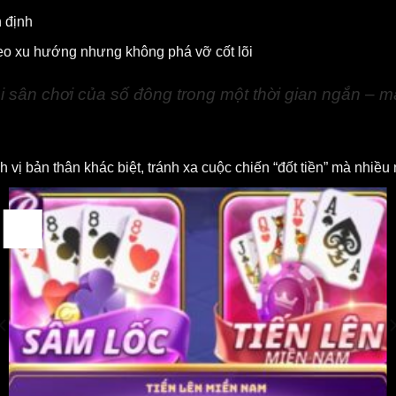
 định
o xu hướng nhưng không phá vỡ cốt lõi
 sân chơi của số đông trong một thời gian ngắn – mà 
h vị bản thân khác biệt, tránh xa cuộc chiến “đốt tiền” mà nhiều
27
Th1