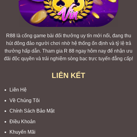
R88
là cổng game bài đổi thưởng uy tín mới nổi, đang thu
hút đông đảo người chơi nhờ hệ thống ổn định và tỷ lệ trả
thưởng hấp dẫn. Tham gia
R 88
ngay hôm nay để nhận ưu
đãi độc quyền và trải nghiệm sòng bạc trực tuyến đẳng cấp!
LIÊN KẾT
Liên Hệ
Về Chúng Tôi
Chính Sách Bảo Mật
Điều Khoản
Khuyến Mãi