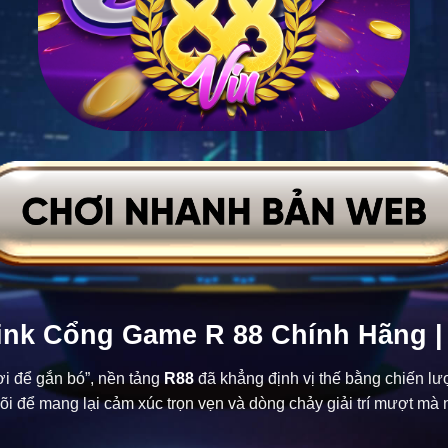
Link Cổng Game R 88 Chính Hãng 
ơi để gắn bó”, nền tảng
R88
đã khẳng định vị thế bằng chiến lượ
lõi để mang lại cảm xúc trọn vẹn và dòng chảy giải trí mượt mà