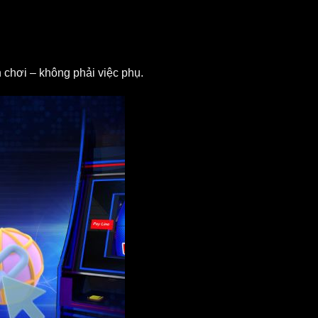
h chơi – không phải việc phụ.