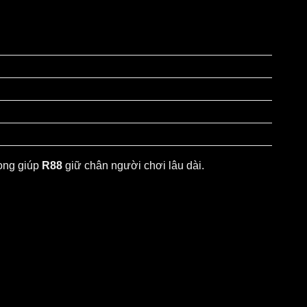
rọng giúp
R88
giữ chân người chơi lâu dài.