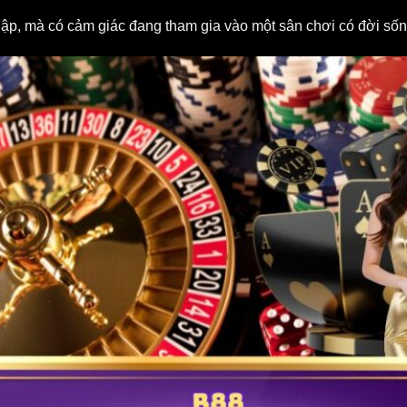
lập, mà có cảm giác đang tham gia vào một sân chơi có đời sốn