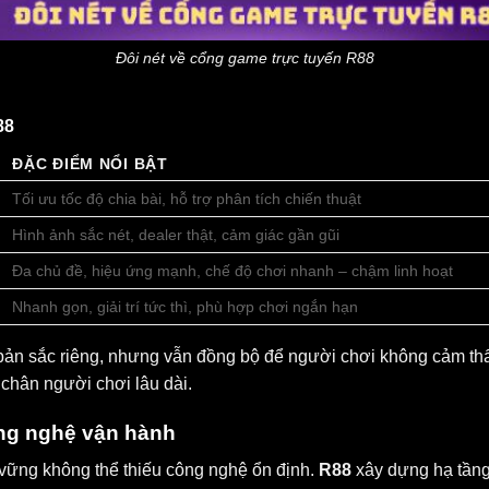
Đôi nét về cổng game trực tuyến R88
88
ĐẶC ĐIỂM NỔI BẬT
Tối ưu tốc độ chia bài, hỗ trợ phân tích chiến thuật
Hình ảnh sắc nét, dealer thật, cảm giác gần gũi
Đa chủ đề, hiệu ứng mạnh, chế độ chơi nhanh – chậm linh hoạt
Nhanh gọn, giải trí tức thì, phù hợp chơi ngắn hạn
ản sắc riêng, nhưng vẫn đồng bộ để người chơi không cảm thấy 
chân người chơi lâu dài.
ông nghệ vận hành
n vững không thể thiếu công nghệ ổn định.
R88
xây dựng hạ tầng 