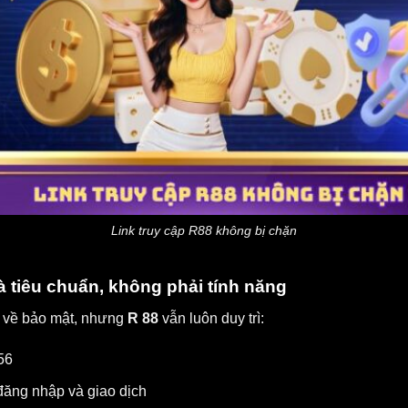
Link truy cập R88 không bị chặn
Là tiêu chuẩn, không phải tính năng
 về bảo mật, nhưng
R 88
vẫn luôn duy trì:
56
đăng nhập và giao dịch