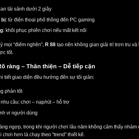
gian tải sảnh dưới 2 giây
 bị
: từ điện thoại phổ thông đến PC gaming
ng
: khôi phục phiên chơi nếu mất kết nối
ý mọi “điểm nghẽn”,
R 88
tạo nên không gian giải trí trơn tru và
c tốt.
Rõ ràng – Thân thiện – Dễ tiếp cận
hi tiết giao diện đều hướng đến sự tối giản:
g phản tốt
hu cầu: chơi – nạp/rút – hỗ trợ
ành vi người dùng
áng ngợp, trong khi người chơi lâu năm không cảm thấy nhàm 
chơi hơn là chạy theo “trend” thiết kế.