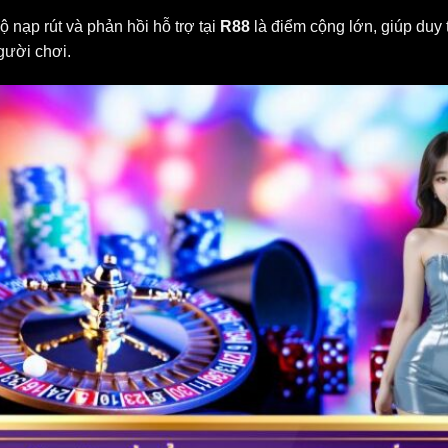
 nạp rút và phản hồi hỗ trợ tại
R88
là điểm cộng lớn, giúp duy 
gười chơi.