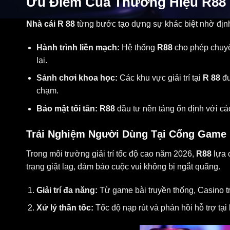
Ưu Điểm Của Thương Hiệu R88
Nhà cái R 88
từng bước tạo dựng sự khác biệt nhờ địn
Hành trình liền mạch:
Hệ thống
R88
cho phép chuyể
lại.
Sảnh chơi khoa học:
Các khu vực giải trí tại
R 88
đư
chạm.
Bảo mật tối tân:
R88
đầu tư nền tảng ổn định với cá
Trải Nghiệm Người Dùng Tại Cổng Game
Trong môi trường giải trí tốc độ cao năm 2026,
R88
lựa 
trạng giật lag, đảm bảo cuộc vui không bị ngắt quãng.
Giải trí đa năng:
Từ game bài truyền thống, Casino t
Xử lý thần tốc:
Tốc độ nạp rút và phản hồi hỗ trợ tại