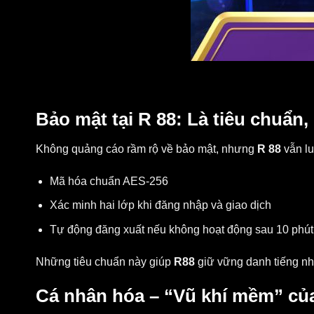
Bảo mật tại R 88: Là tiêu chuẩn,
Không quảng cáo rầm rộ về bảo mật, nhưng
R 88
vẫn lu
Mã hóa chuẩn AES-256
Xác minh hai lớp khi đăng nhập và giao dịch
Tự động đăng xuất nếu không hoạt động sau 10 phút
Những tiêu chuẩn này giúp
R88
giữ vững danh tiếng nhà
Cá nhân hóa – “Vũ khí mềm” củ