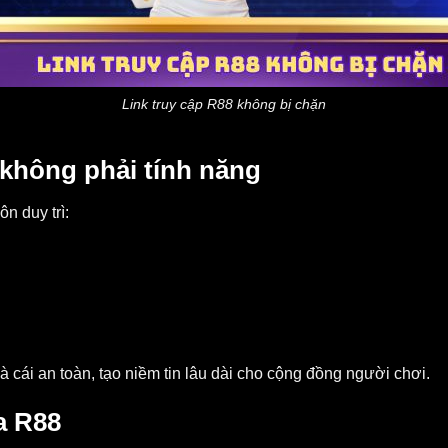
Link truy cập R88 không bị chặn
 không phải tính năng
ôn duy trì:
 cái an toàn, tạo niềm tin lâu dài cho cộng đồng người chơi.
a R88