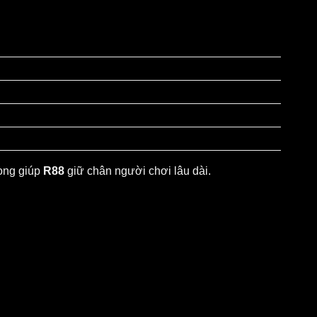
rọng giúp
R88
giữ chân người chơi lâu dài.