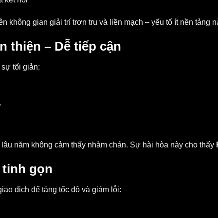
n không gian giải trí trơn tru và liền mạch – yếu tố ít nền tảng 
n thiện – Dễ tiếp cận
sự tối giản:
ợ
i lâu năm không cảm thấy nhàm chán. Sự hài hòa này cho thấy
 tinh gọn
iao dịch để tăng tốc độ và giảm lỗi: