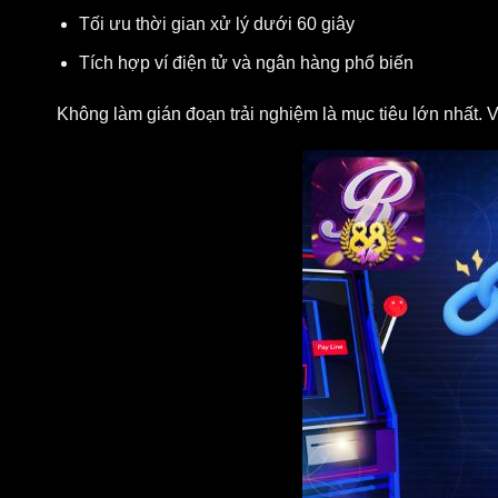
Tối ưu thời gian xử lý dưới 60 giây
Tích hợp ví điện tử và ngân hàng phổ biến
Không làm gián đoạn trải nghiệm là mục tiêu lớn nhất. 