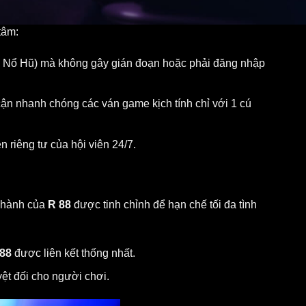
tâm:
ay Nổ Hũ) mà không gây gián đoạn hoặc phải đăng nhập
cận nhanh chóng các ván game kịch tính chỉ với 1 cú
 riêng tư của hội viên 24/7.
n hành của
R 88
được tinh chỉnh để hạn chế tối đa tình
 88
được liên kết thống nhất.
yệt đối cho người chơi.