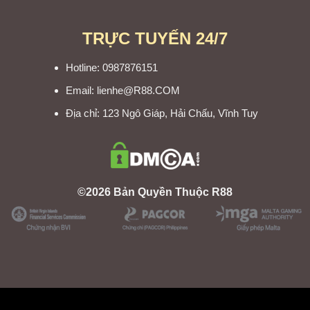
TRỰC TUYẾN 24/7
Hotline: 0987876151
Email:
lienhe@R88.COM
Địa chỉ:
123 Ngô Giáp, Hải Chấu, Vĩnh Tuy
©2026 Bản Quyền Thuộc R88