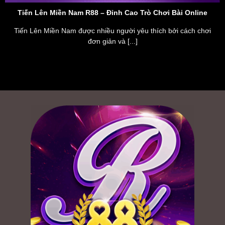
Tiến Lên Miền Nam R88 – Đỉnh Cao Trò Chơi Bài Online
Tiến Lên Miền Nam được nhiều người yêu thích bởi cách chơi
đơn giản và [...]