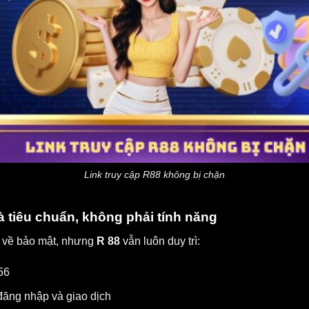
Link truy cập R88 không bị chặn
Là tiêu chuẩn, không phải tính năng
 về bảo mật, nhưng
R 88
vẫn luôn duy trì:
56
đăng nhập và giao dịch