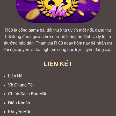
R88
là cổng game bài đổi thưởng uy tín mới nổi, đang thu
hút đông đảo người chơi nhờ hệ thống ổn định và tỷ lệ trả
thưởng hấp dẫn. Tham gia
R 88
ngay hôm nay để nhận ưu
đãi độc quyền và trải nghiệm sòng bạc trực tuyến đẳng cấp!
LIÊN KẾT
Liên Hệ
Về Chúng Tôi
Chính Sách Bảo Mật
Điều Khoản
Khuyến Mãi