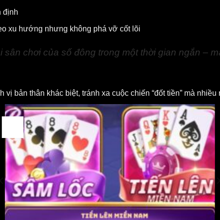
 định
o xu hướng nhưng không phá vỡ cốt lõi
 sân chơi của số đông trong một thời gian ngắn – mà 
h vị bản thân khác biệt, tránh xa cuộc chiến “đốt tiền” mà nhiều
27
Th1