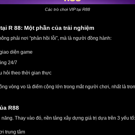
Các trò chơi VIP tại R88
tại R 88: Một phần của trải nghiệm
ông phải nơi “phản hồi lỗi”, mà là người đồng hành:
 giao diện game
ộng 24/7
u hỏi theo thời gian thực
ông vòng vo là điểm cộng lớn trong mắt người chơi, nhất là tr
của R88
năng. Thay vào đó, nền tảng xây dựng giá trị dựa trên 3 yếu tố
ơi trung tâm