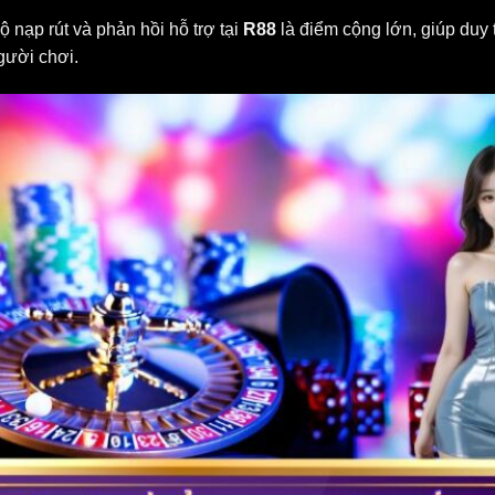
 nạp rút và phản hồi hỗ trợ tại
R88
là điểm cộng lớn, giúp duy 
gười chơi.