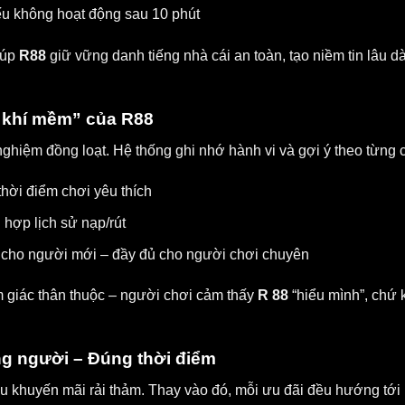
u không hoạt động sau 10 phút
iúp
R88
giữ vững danh tiếng nhà cái an toàn, tạo niềm tin lâu 
 khí mềm” của R88
ghiệm đồng loạt. Hệ thống ghi nhớ hành vi và gợi ý theo từng 
thời điểm chơi yêu thích
hợp lịch sử nạp/rút
 cho người mới – đầy đủ cho người chơi chuyên
m giác thân thuộc – người chơi cảm thấy
R 88
“hiểu mình”, chứ 
ng người – Đúng thời điểm
u khuyến mãi rải thảm. Thay vào đó, mỗi ưu đãi đều hướng tới