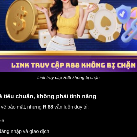
Link truy cập R88 không bị chặn
Là tiêu chuẩn, không phải tính năng
 về bảo mật, nhưng
R 88
vẫn luôn duy trì:
56
đăng nhập và giao dịch