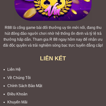
R88
là cổng game bài đổi thưởng uy tín mới nổi, đang thu
hút đông đảo người chơi nhờ hệ thống ổn định và tỷ lệ trả
thưởng hấp dẫn. Tham gia
R 88
ngay hôm nay để nhận ưu
đãi độc quyền và trải nghiệm sòng bạc trực tuyến đẳng cấp!
LIÊN KẾT
Liên Hệ
Về Chúng Tôi
Chính Sách Bảo Mật
Điều Khoản
Khuyến Mãi