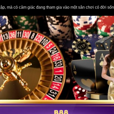
lập, mà có cảm giác đang tham gia vào một sân chơi có đời sốn