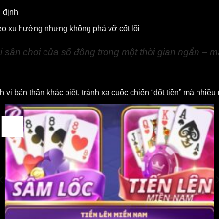
 định
o xu hướng nhưng không phá vỡ cốt lõi
 sân chơi của số đông trong một thời gian ngắn – mà 
h vị bản thân khác biệt, tránh xa cuộc chiến “đốt tiền” mà nhiều
27
Th1