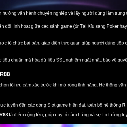
h hướng vận hành chuyên nghiệp và lấy người dùng làm trung 
n đổi linh hoạt giữa các sảnh game (từ Tài Xỉu sang Poker h
ợc tổ chức bài bản, giao diện trực quan giúp người dùng tiếp 
c tiêu chuẩn mã hóa dữ liệu SSL nghiêm ngặt nhất, bảo vệ quyền
 R88
chọn tối ưu cảm xúc trước khi mở rộng tính năng. Hệ thống vậ
rực tuyến đến các dòng Slot game hiện đại, toàn bộ hệ thống
R
R88
là điểm cộng lớn, giúp duy trì cảm hứng và sự tin tưởng tu