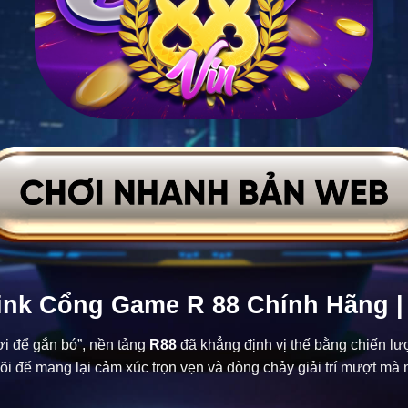
Link Cổng Game R 88 Chính Hãng 
ơi để gắn bó”, nền tảng
R88
đã khẳng định vị thế bằng chiến lượ
lõi để mang lại cảm xúc trọn vẹn và dòng chảy giải trí mượt mà