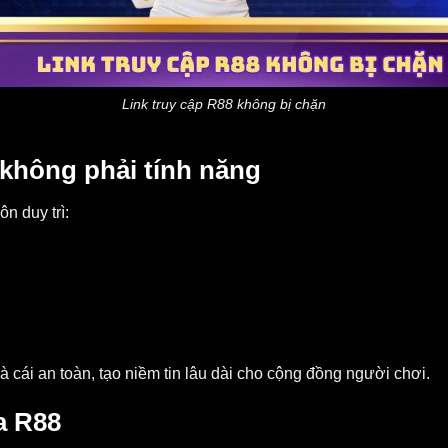
Link truy cập R88 không bị chặn
 không phải tính năng
ôn duy trì:
 cái an toàn, tạo niềm tin lâu dài cho cộng đồng người chơi.
a R88