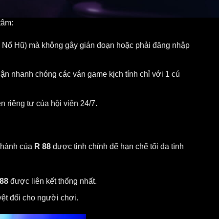
tâm:
ay Nổ Hũ) mà không gây gián đoạn hoặc phải đăng nhập
cận nhanh chóng các ván game kịch tính chỉ với 1 cú
 riêng tư của hội viên 24/7.
n hành của
R 88
được tinh chỉnh để hạn chế tối đa tình
 88
được liên kết thống nhất.
yệt đối cho người chơi.