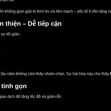
n không gian giải trí trơn tru và liền mạch – yếu tố ít nền tảng 
n thiện – Dễ tiếp cận
sự tối giản:
ợ
i lâu năm không cảm thấy nhàm chán. Sự hài hòa này cho thấy
 tinh gọn
iao dịch để tăng tốc độ và giảm lỗi: