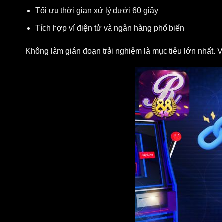
Tối ưu thời gian xử lý dưới 60 giây
Tích hợp ví điện tử và ngân hàng phổ biến
Không làm gián đoạn trải nghiệm là mục tiêu lớn nhất. 