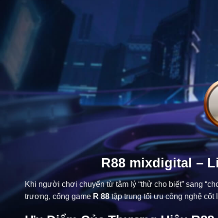
R88 mixdigital – 
Khi người chơi chuyển từ tâm lý “thử cho biết” sang “ch
trương, cổng game
R 88
tập trung tối ưu công nghệ cốt 