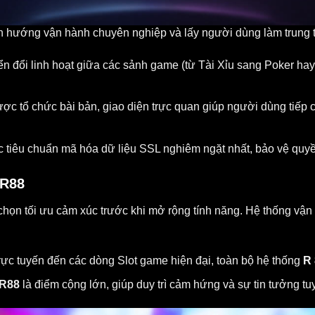
h hướng vận hành chuyên nghiệp và lấy người dùng làm trung 
n đổi linh hoạt giữa các sảnh game (từ Tài Xỉu sang Poker h
ợc tổ chức bài bản, giao diện trực quan giúp người dùng tiếp 
c tiêu chuẩn mã hóa dữ liệu SSL nghiêm ngặt nhất, bảo vệ quyền
 R88
chọn tối ưu cảm xúc trước khi mở rộng tính năng. Hệ thống vậ
rực tuyến đến các dòng Slot game hiện đại, toàn bộ hệ thống
R
R88
là điểm cộng lớn, giúp duy trì cảm hứng và sự tin tưởng tu