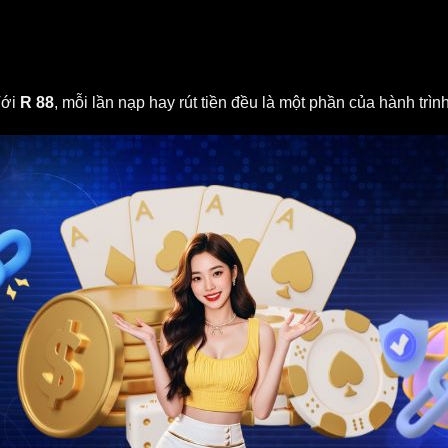
Với
R 88
, mỗi lần nạp hay rút tiền đều là một phần của hành trìn