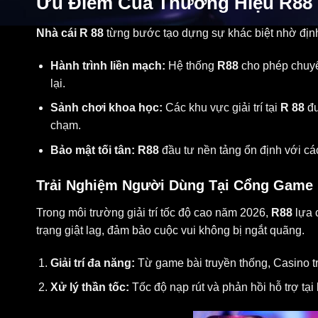
Ưu Điểm Của Thương Hiệu R88
Nhà cái R 88
từng bước tạo dựng sự khác biệt nhờ địn
Hành trình liền mạch:
Hệ thống
R88
cho phép chuyể
lại.
Sảnh chơi khoa học:
Các khu vực giải trí tại
R 88
đư
chạm.
Bảo mật tối tân:
R88
đầu tư nền tảng ổn định với cá
Trải Nghiệm Người Dùng Tại Cổng Game
Trong môi trường giải trí tốc độ cao năm 2026,
R88
lựa 
trạng giật lag, đảm bảo cuộc vui không bị ngắt quãng.
Giải trí đa năng:
Từ game bài truyền thống, Casino t
Xử lý thần tốc:
Tốc độ nạp rút và phản hồi hỗ trợ tại