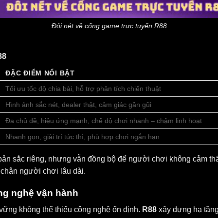
Đôi nét về cổng game trực tuyến R88
88
ĐẶC ĐIỂM NỔI BẬT
Tối ưu tốc độ chia bài, hỗ trợ phân tích chiến thuật
Hình ảnh sắc nét, dealer thật, cảm giác gần gũi
Đa chủ đề, hiệu ứng mạnh, chế độ chơi nhanh – chậm linh hoạt
Nhanh gọn, giải trí tức thì, phù hợp chơi ngắn hạn
ản sắc riêng, nhưng vẫn đồng bộ để người chơi không cảm thấy 
chân người chơi lâu dài.
ông nghệ vận hành
n vững không thể thiếu công nghệ ổn định.
R88
xây dựng hạ tầng 