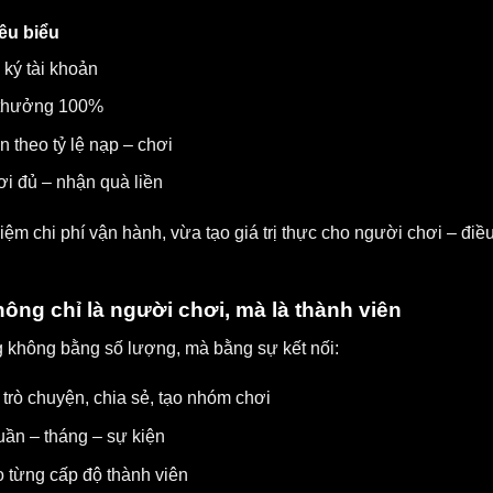
iêu biểu
 ký tài khoản
– thưởng 100%
n theo tỷ lệ nạp – chơi
i đủ – nhận quà liền
 kiệm chi phí vận hành, vừa tạo giá trị thực cho người chơi – đi
ng chỉ là người chơi, mà là thành viên
 không bằng số lượng, mà bằng sự kết nối:
 trò chuyện, chia sẻ, tạo nhóm chơi
uần – tháng – sự kiện
o từng cấp độ thành viên