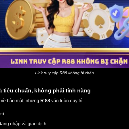
Link truy cập R88 không bị chặn
Là tiêu chuẩn, không phải tính năng
 về bảo mật, nhưng
R 88
vẫn luôn duy trì:
56
đăng nhập và giao dịch