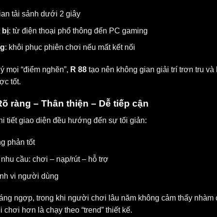
gian tải sảnh dưới 2 giây
 bị
: từ điện thoại phổ thông đến PC gaming
ng
: khôi phục phiên chơi nếu mất kết nối
ý mọi “điểm nghẽn”,
R 88
tạo nên không gian giải trí trơn tru và
c tốt.
Rõ ràng – Thân thiện – Dễ tiếp cận
hi tiết giao diện đều hướng đến sự tối giản:
g phản tốt
hu cầu: chơi – nạp/rút – hỗ trợ
ành vi người dùng
áng ngợp, trong khi người chơi lâu năm không cảm thấy nhàm 
chơi hơn là chạy theo “trend” thiết kế.