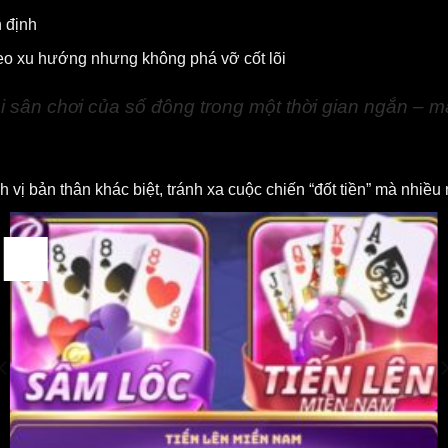
 định
o xu hướng nhưng không phá vỡ cốt lõi
 sân chơi của số đông trong một thời gian ngắn – mà 
h vị bản thân khác biệt, tránh xa cuộc chiến “đốt tiền” mà nhiều
27
Th1