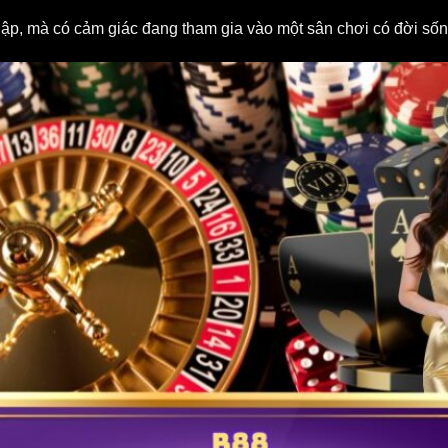
lập, mà có cảm giác đang tham gia vào một sân chơi có đời sốn