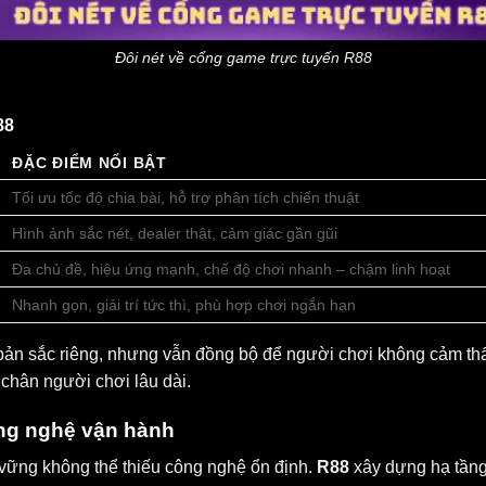
Đôi nét về cổng game trực tuyến R88
88
ĐẶC ĐIỂM NỔI BẬT
Tối ưu tốc độ chia bài, hỗ trợ phân tích chiến thuật
Hình ảnh sắc nét, dealer thật, cảm giác gần gũi
Đa chủ đề, hiệu ứng mạnh, chế độ chơi nhanh – chậm linh hoạt
Nhanh gọn, giải trí tức thì, phù hợp chơi ngắn hạn
ản sắc riêng, nhưng vẫn đồng bộ để người chơi không cảm thấy 
chân người chơi lâu dài.
ông nghệ vận hành
n vững không thể thiếu công nghệ ổn định.
R88
xây dựng hạ tầng 