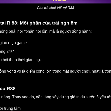
Các trò chơi VIP tại R88
tại R 88: Một phần của trải nghiệm
ông phải nơi “phản hồi lỗi”, mà là người đồng hành:
 giao diện game
ộng 24/7
u hỏi theo thời gian thực
ông vòng vo là điểm cộng lớn trong mắt người chơi, nhất là tr
của R88
năng. Thay vào đó, nền tảng xây dựng giá trị dựa trên 3 yếu tố
ơi trung tâm