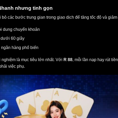
 Nhanh nhưng tinh gọn
i bỏ các bước trung gian trong giao dịch để tăng tốc độ và giảm 
ội dung chuyển khoản
ý dưới 60 giây
à ngân hàng phổ biến
 nghiệm là mục tiêu lớn nhất. Với
R 88
, mỗi lần nạp hay rút ti
phải việc phụ.