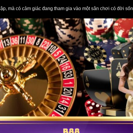
lập, mà có cảm giác đang tham gia vào một sân chơi có đời sốn