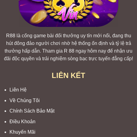
R88
là cổng game bài đổi thưởng uy tín mới nổi, đang thu
hút đông đảo người chơi nhờ hệ thống ổn định và tỷ lệ trả
thưởng hấp dẫn. Tham gia
R 88
ngay hôm nay để nhận ưu
đãi độc quyền và trải nghiệm sòng bạc trực tuyến đẳng cấp!
LIÊN KẾT
Liên Hệ
Về Chúng Tôi
Chính Sách Bảo Mật
Điều Khoản
Khuyến Mãi