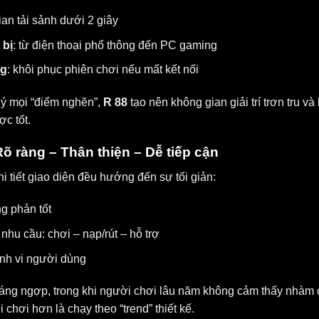
gian tải sảnh dưới 2 giây
 bị
: từ điện thoại phổ thông đến PC gaming
ng
: khôi phục phiên chơi nếu mất kết nối
ý mọi “điểm nghẽn”,
R 88
tạo nên không gian giải trí trơn tru và
c tốt.
Rõ ràng – Thân thiện – Dễ tiếp cận
hi tiết giao diện đều hướng đến sự tối giản:
g phản tốt
hu cầu: chơi – nạp/rút – hỗ trợ
ành vi người dùng
áng ngợp, trong khi người chơi lâu năm không cảm thấy nhàm 
chơi hơn là chạy theo “trend” thiết kế.