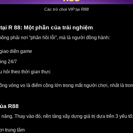
Các trò chơi VIP tại R88
tại R 88: Một phần của trải nghiệm
ông phải nơi “phản hồi lỗi”, mà là người đồng hành:
 giao diện game
ộng 24/7
u hỏi theo thời gian thực
ông vòng vo là điểm cộng lớn trong mắt người chơi, nhất là tr
của R88
năng. Thay vào đó, nền tảng xây dựng giá trị dựa trên 3 yếu tố
ơi trung tâm