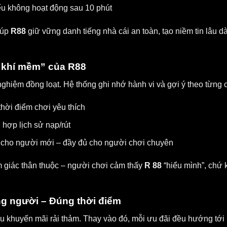
u không hoạt động sau 10 phút
iúp
R88
giữ vững danh tiếng nhà cái an toàn, tạo niềm tin lâu 
 khí mềm” của R88
ghiệm đồng loạt. Hệ thống ghi nhớ hành vi và gợi ý theo từng 
thời điểm chơi yêu thích
hợp lịch sử nạp/rút
 cho người mới – đầy đủ cho người chơi chuyên
m giác thân thuộc – người chơi cảm thấy
R 88
“hiểu mình”, chứ 
ng người – Đúng thời điểm
u khuyến mãi rải thảm. Thay vào đó, mỗi ưu đãi đều hướng tới