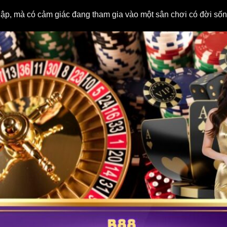
lập, mà có cảm giác đang tham gia vào một sân chơi có đời sốn