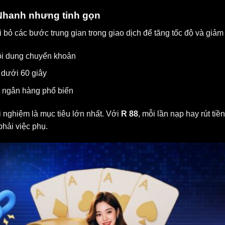
 Nhanh nhưng tinh gọn
i bỏ các bước trung gian trong giao dịch để tăng tốc độ và giảm 
ội dung chuyển khoản
ý dưới 60 giây
à ngân hàng phổ biến
 nghiệm là mục tiêu lớn nhất. Với
R 88
, mỗi lần nạp hay rút ti
phải việc phụ.