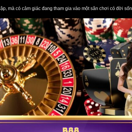
lập, mà có cảm giác đang tham gia vào một sân chơi có đời sốn