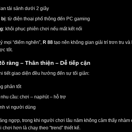
gian tải sảnh dưới 2 giây
 bị
: từ điện thoại phổ thông đến PC gaming
ng
: khôi phục phiên chơi nếu mất kết nối
ý mọi “điểm nghẽn”,
R 88
tạo nên không gian giải trí trơn tru và
c tốt.
Rõ ràng – Thân thiện – Dễ tiếp cận
hi tiết giao diện đều hướng đến sự tối giản:
g phản tốt
hu cầu: chơi – nạp/rút – hỗ trợ
ành vi người dùng
áng ngợp, trong khi người chơi lâu năm không cảm thấy nhàm 
chơi hơn là chạy theo “trend” thiết kế.