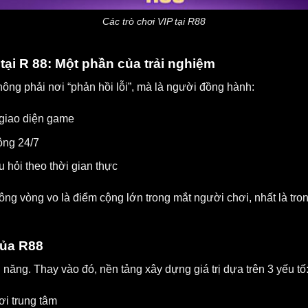
Các trò chơi VIP tại R88
tại R 88: Một phần của trải nghiệm
ông phải nơi “phản hồi lỗi”, mà là người đồng hành:
 giao diện game
ộng 24/7
u hỏi theo thời gian thực
ông vòng vo là điểm cộng lớn trong mắt người chơi, nhất là tr
của R88
năng. Thay vào đó, nền tảng xây dựng giá trị dựa trên 3 yếu tố
ơi trung tâm