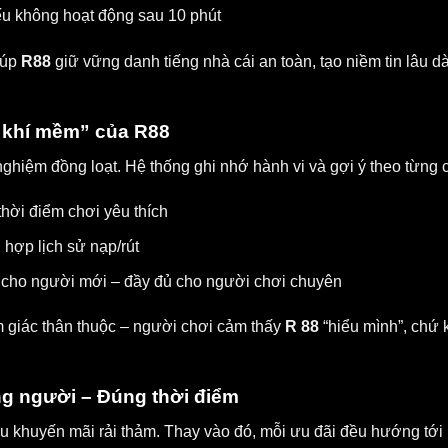
u không hoạt động sau 10 phút
iúp
R88
giữ vững danh tiếng nhà cái an toàn, tạo niềm tin lâu 
 khí mềm” của R88
ghiệm đồng loạt. Hệ thống ghi nhớ hành vi và gợi ý theo từng 
thời điểm chơi yêu thích
hợp lịch sử nạp/rút
 cho người mới – đầy đủ cho người chơi chuyên
m giác thân thuộc – người chơi cảm thấy
R 88
“hiểu mình”, chứ 
ng người – Đúng thời điểm
u khuyến mãi rải thảm. Thay vào đó, mỗi ưu đãi đều hướng tới