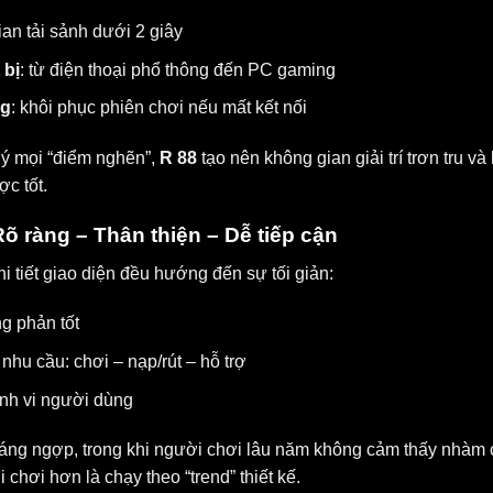
gian tải sảnh dưới 2 giây
 bị
: từ điện thoại phổ thông đến PC gaming
ng
: khôi phục phiên chơi nếu mất kết nối
ý mọi “điểm nghẽn”,
R 88
tạo nên không gian giải trí trơn tru và
c tốt.
Rõ ràng – Thân thiện – Dễ tiếp cận
hi tiết giao diện đều hướng đến sự tối giản:
g phản tốt
hu cầu: chơi – nạp/rút – hỗ trợ
ành vi người dùng
áng ngợp, trong khi người chơi lâu năm không cảm thấy nhàm 
chơi hơn là chạy theo “trend” thiết kế.