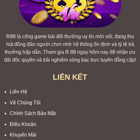
R88
là cổng game bài đổi thưởng uy tín mới nổi, đang thu
hút đông đảo người chơi nhờ hệ thống ổn định và tỷ lệ trả
thưởng hấp dẫn. Tham gia
R 88
ngay hôm nay để nhận ưu
đãi độc quyền và trải nghiệm sòng bạc trực tuyến đẳng cấp!
LIÊN KẾT
Liên Hệ
Về Chúng Tôi
Chính Sách Bảo Mật
Điều Khoản
Khuyến Mãi