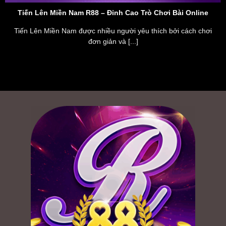
Tiến Lên Miền Nam R88 – Đỉnh Cao Trò Chơi Bài Online
Tiến Lên Miền Nam được nhiều người yêu thích bởi cách chơi
đơn giản và [...]