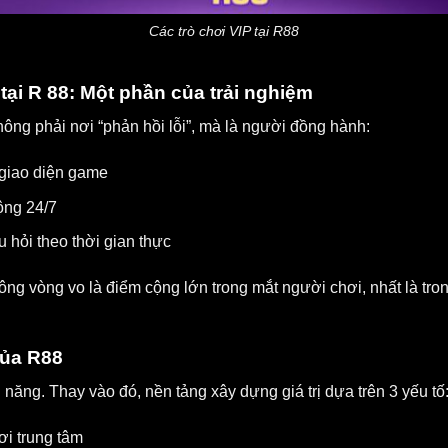
Các trò chơi VIP tại R88
tại R 88: Một phần của trải nghiệm
ông phải nơi “phản hồi lỗi”, mà là người đồng hành:
 giao diện game
ộng 24/7
u hỏi theo thời gian thực
ông vòng vo là điểm cộng lớn trong mắt người chơi, nhất là tr
của R88
năng. Thay vào đó, nền tảng xây dựng giá trị dựa trên 3 yếu tố
ơi trung tâm