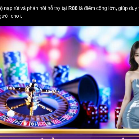
 nạp rút và phản hồi hỗ trợ tại
R88
là điểm cộng lớn, giúp duy 
gười chơi.