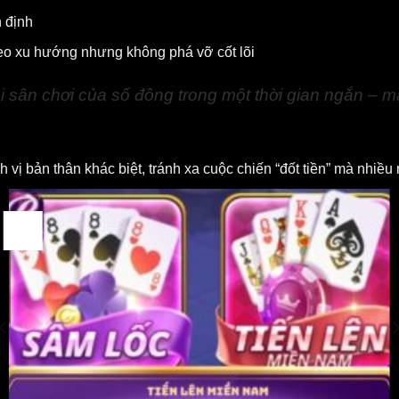
 định
o xu hướng nhưng không phá vỡ cốt lõi
 sân chơi của số đông trong một thời gian ngắn – mà 
h vị bản thân khác biệt, tránh xa cuộc chiến “đốt tiền” mà nhiều
27
Th1