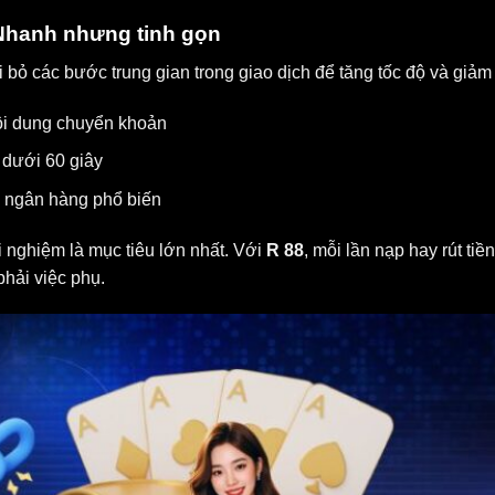
 Nhanh nhưng tinh gọn
i bỏ các bước trung gian trong giao dịch để tăng tốc độ và giảm 
ội dung chuyển khoản
ý dưới 60 giây
à ngân hàng phổ biến
 nghiệm là mục tiêu lớn nhất. Với
R 88
, mỗi lần nạp hay rút ti
phải việc phụ.