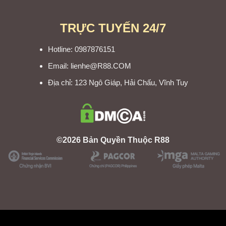
TRỰC TUYẾN 24/7
Hotline: 0987876151
Email:
lienhe@R88.COM
Địa chỉ:
123 Ngô Giáp, Hải Chấu, Vĩnh Tuy
©2026 Bản Quyền Thuộc R88