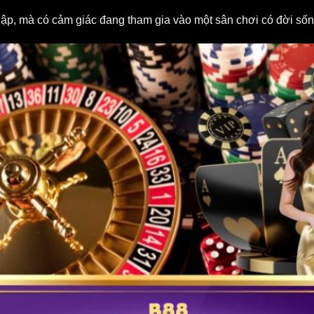
lập, mà có cảm giác đang tham gia vào một sân chơi có đời sốn